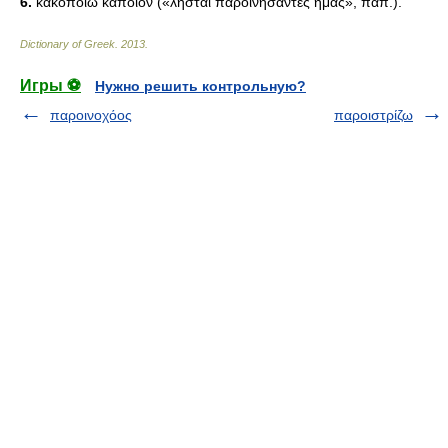
6.
κακοποιώ κάποιον («λησταί παροινήσαντες ἡμᾱς», πάπ.).
Dictionary of Greek
.
2013
.
Игры ⚽
Нужно решить контрольную?
παροινοχόος
παροιστρίζω