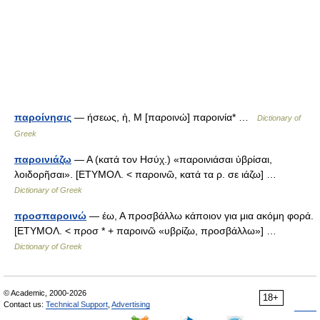
παροίνησις
— ήσεως, ἡ, Μ [παροινώ] παροινία* …
Dictionary of
Greek
παροινιάζω
— Α (κατά τον Ησύχ.) «παροινιάσαι ὑβρίσαι,
λοιδορῆσαι». [ΕΤΥΜΟΛ. < παροινῶ, κατά τα ρ. σε ιάζω] …
Dictionary of Greek
προσπαροινώ
— έω, Α προσβάλλω κάποιον για μια ακόμη φορά.
[ΕΤΥΜΟΛ. < προσ * + παροινῶ «υβρίζω, προσβάλλω»] …
Dictionary of Greek
© Academic, 2000-2026
18+
Contact us:
Technical Support
,
Advertising