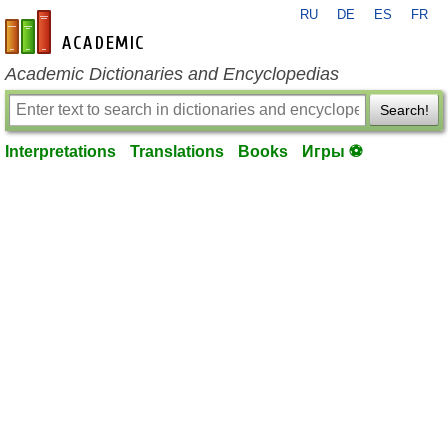
RU
DE
ES
FR
en-academic.com
Academic Dictionaries and Encyclopedias
Search!
Interpretations
Translations
Books
Игры ⚽