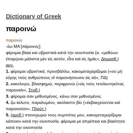
Dictionary of Greek
παροινώ
παροινώ
-έω ΜΑ [
πάροινος
]
φέρομαι βίαια και υβριστικά κατά την οινοποσία (α. «μεθύων
ἐπαρῴνει μάλιστα μὲν εἰς αὐτόν, εἶτα καὶ εἰς ἡμᾱς»,
Δημοσθ.
)
αρχ.
1.
φέρομαι υβριστικά, προσβάλλω, κακομεταχειρίζομαι («οὐ μὴ
εὕρης τοὺς ανθρώπους οἳ παροινήσουσιν εἰς σέ», ΠΔ)
2.
κακολογώ, βλασφημώ, περιφρονώ («εἰς τοὺς τετελευτηκότας
παροινεῑν»,
Στοβ.
)
3.
φέρομαι σαν μεθυσμένος, κάνω σαν μεθυσμένος
4.
ζω έκλυτο, παραλυμένο, ακόλαστο βίο («ἐκβακχεύονται καὶ
παροινοῡσι»,
Πλούτ.
)
5.
(αμτβ.)
στενοχωρώ τους συμπότες μου, κακομεταχειρίζομαι
κάποιον κατά την οινοποσία, φέρομαι με απρέπεια και βιαιότητα
κατά την οινοποσία