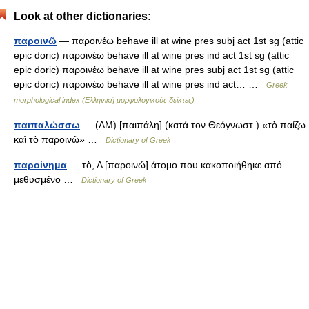
Look at other dictionaries:
παροινῶ
— παροινέω behave ill at wine pres subj act 1st sg (attic
epic doric) παροινέω behave ill at wine pres ind act 1st sg (attic
epic doric) παροινέω behave ill at wine pres subj act 1st sg (attic
epic doric) παροινέω behave ill at wine pres ind act… …
Greek
morphological index (Ελληνική μορφολογικούς δείκτες)
παιπαλώσσω
— (ΑΜ) [παιπάλη] (κατά τον Θεόγνωστ.) «τὸ παίζω
καὶ τὸ παροινῶ» …
Dictionary of Greek
παροίνημα
— τὸ, Α [παροινώ] άτομο που κακοποιήθηκε από
μεθυσμένο …
Dictionary of Greek